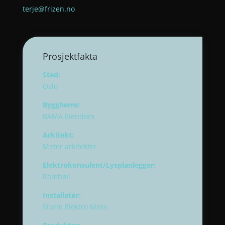
terje@frizen.no
Prosjektfakta
Sted:
Oslo
Byggherre:
BAMA Eiendom
Arkitekt:
Meter arkitekter
Elektrokonsulent/Lysplanlegger:
Rambøll
Installatør:
Storm Elektro Moss