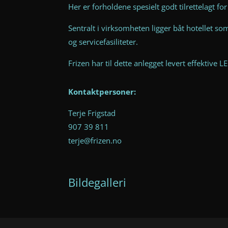
Her er forholdene spesielt godt tilrettelagt for
Sentralt i virksomheten ligger båt hotellet so
og servicefasiliteter.
Frizen har til dette anlegget levert effektive 
Kontaktpersoner:
Terje Frigstad
907 39 811
terje@frizen.no
Bildegalleri