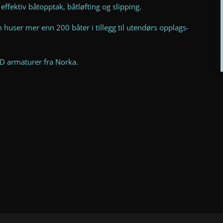
 effektiv båtopptak, båtløfting og slipping.
m huser mer enn 200 båter i tillegg til utendørs opplags-
LED armaturer fra Norka.